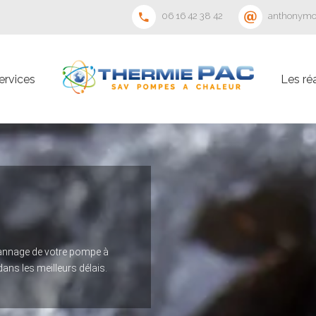
06 16 42 38 42
anthonymo
ervices
Les réa
épannage de votre pompe à
ans les meilleurs délais.